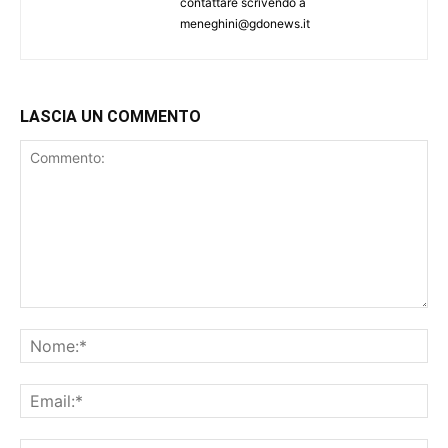
contattare scrivendo a
meneghini@gdonews.it
LASCIA UN COMMENTO
Commento:
No
Ema