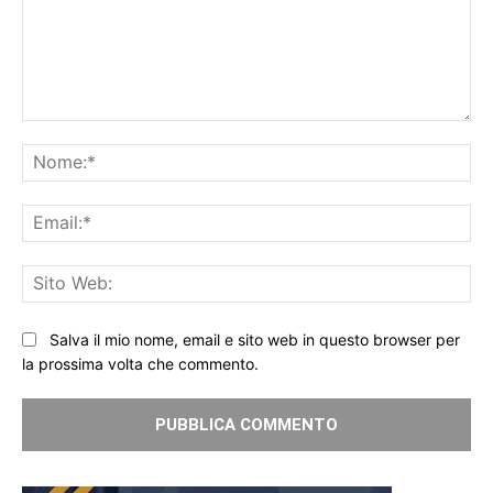
Commento:
No
Ema
Sit
We
Salva il mio nome, email e sito web in questo browser per
la prossima volta che commento.