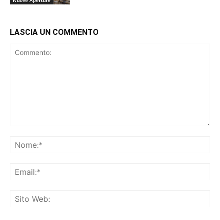
Nuove Aperture
LASCIA UN COMMENTO
Commento:
No
Ema
Sit
We