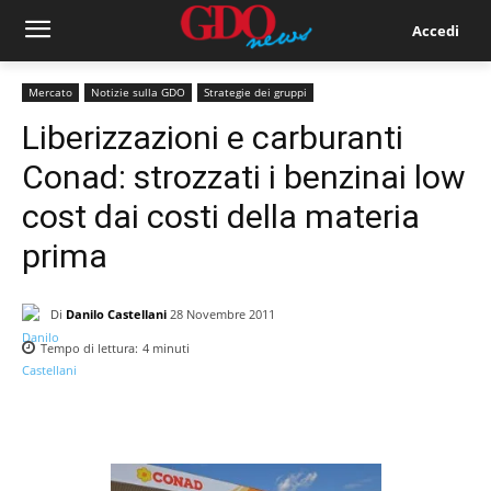
Accedi
Mercato
Notizie sulla GDO
Strategie dei gruppi
Liberizzazioni e carburanti
Conad: strozzati i benzinai low
cost dai costi della materia
prima
Di
Danilo Castellani
28 Novembre 2011
Tempo di lettura:
4
minuti