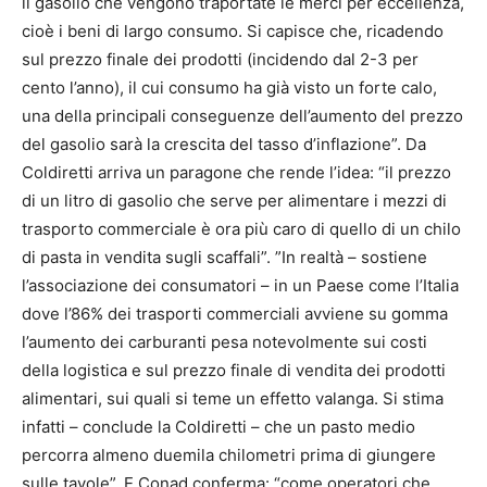
il gasolio che vengono traportate le merci per eccellenza,
cioè i beni di largo consumo. Si capisce che, ricadendo
sul prezzo finale dei prodotti (incidendo dal 2-3 per
cento l’anno), il cui consumo ha già visto un forte calo,
una della principali conseguenze dell’aumento del prezzo
del gasolio sarà la crescita del tasso d’inflazione”. Da
Coldiretti arriva un paragone che rende l’idea: “il prezzo
di un litro di gasolio che serve per alimentare i mezzi di
trasporto commerciale è ora più caro di quello di un chilo
di pasta in vendita sugli scaffali”. ”In realtà – sostiene
l’associazione dei consumatori – in un Paese come l’Italia
dove l’86% dei trasporti commerciali avviene su gomma
l’aumento dei carburanti pesa notevolmente sui costi
della logistica e sul prezzo finale di vendita dei prodotti
alimentari, sui quali si teme un effetto valanga. Si stima
infatti – conclude la Coldiretti – che un pasto medio
percorra almeno duemila chilometri prima di giungere
sulle tavole”. E Conad conferma: “come operatori che