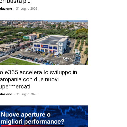
on basta più
dazione
-
31 Luglio 2026
ole365 accelera lo sviluppo in
ampania con due nuovi
upermercati
dazione
-
31 Luglio 2026