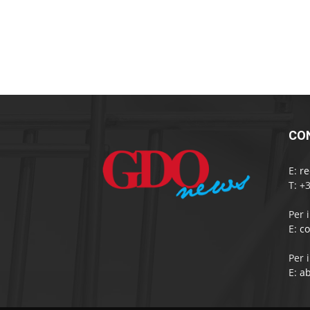
CO
E:
r
T: +
Per 
E:
c
Per 
E:
a