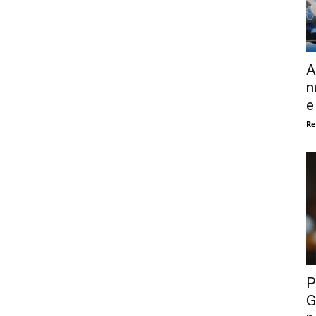
A
n
e
Re
P
G