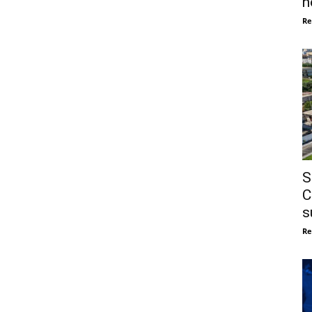
n
Re
S
C
s
Re