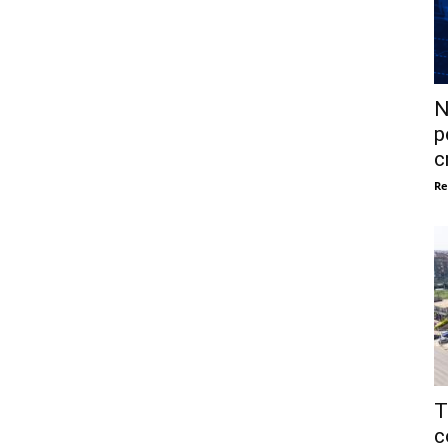
N
p
c
Re
T
c