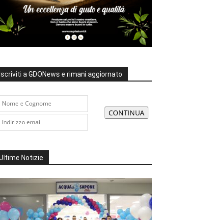
Iscriviti a GDONews e rimani aggiornato
Ultime Notizie