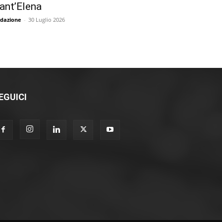
ant’Elena
dazione
-
30 Luglio 2026
EGUICI