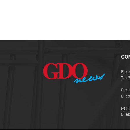
CO
E:
r
T: +
Per 
E:
c
Per 
E:
a