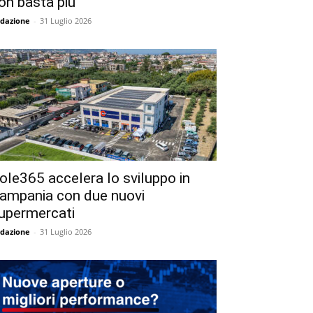
on basta più
dazione
-
31 Luglio 2026
ole365 accelera lo sviluppo in
ampania con due nuovi
upermercati
dazione
-
31 Luglio 2026