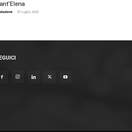
ant’Elena
dazione
-
30 Luglio 2026
EGUICI