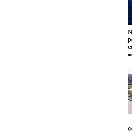
N
p
c
Re
T
c