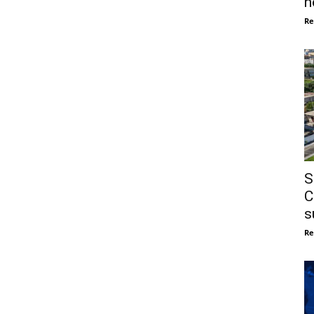
n
Re
S
C
s
Re