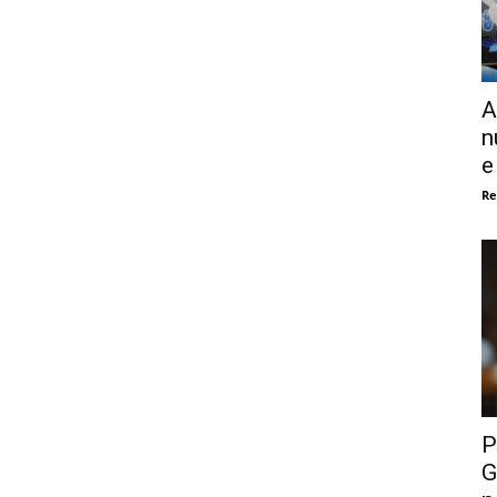
A
n
e
Re
P
G