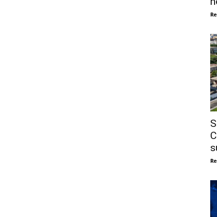
n
Re
S
C
s
Re