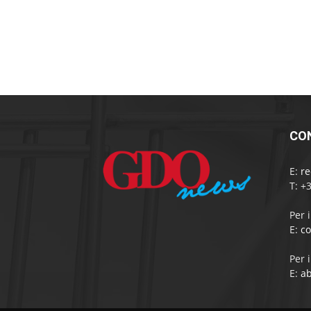
CO
E:
r
T: +
Per 
E:
c
Per 
E:
a