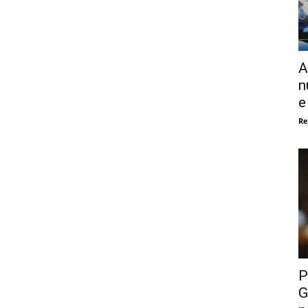
A
n
e
Re
P
G