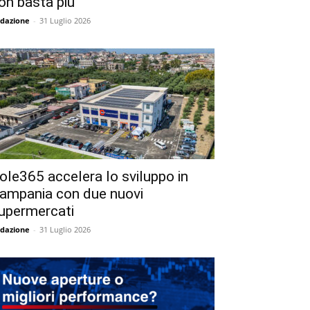
on basta più
dazione
-
31 Luglio 2026
ole365 accelera lo sviluppo in
ampania con due nuovi
upermercati
dazione
-
31 Luglio 2026