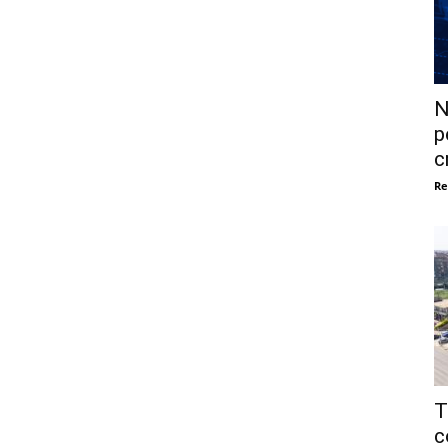
N
p
c
Re
T
c