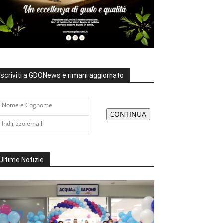
Iscriviti a GDONews e rimani aggiornato
Ultime Notizie