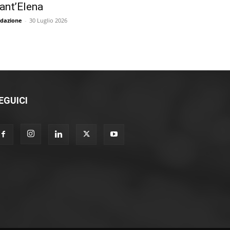
ant’Elena
dazione
-
30 Luglio 2026
EGUICI