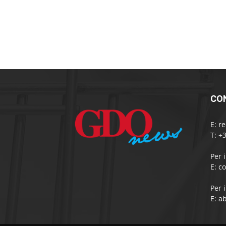
CO
E:
r
T: +
Per 
E:
c
Per 
E:
a