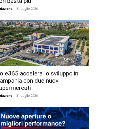
on basta più
dazione
-
31 Luglio 2026
ole365 accelera lo sviluppo in
ampania con due nuovi
upermercati
dazione
-
31 Luglio 2026