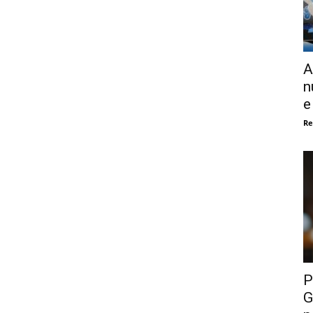
A
n
e
Re
P
G