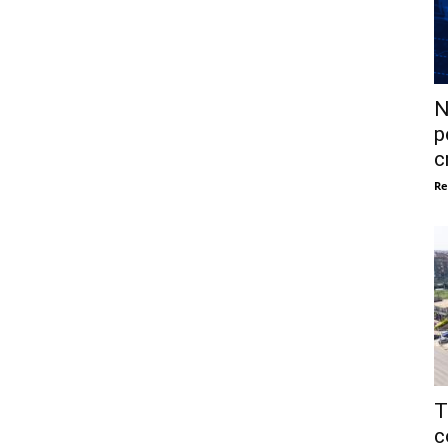
N
p
c
Re
T
c