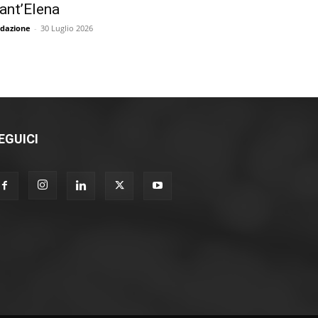
ant’Elena
dazione
-
30 Luglio 2026
EGUICI