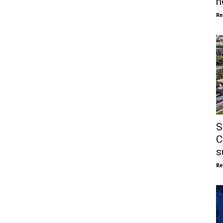
n
Re
S
C
s
Re