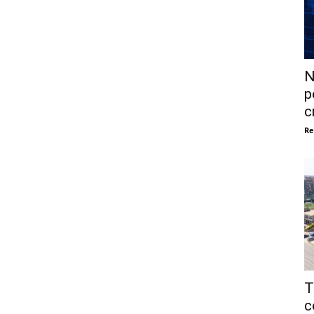
N
p
c
Re
T
c