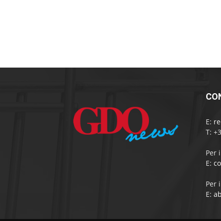
CO
E:
r
T: +
Per 
E:
c
Per 
E:
a