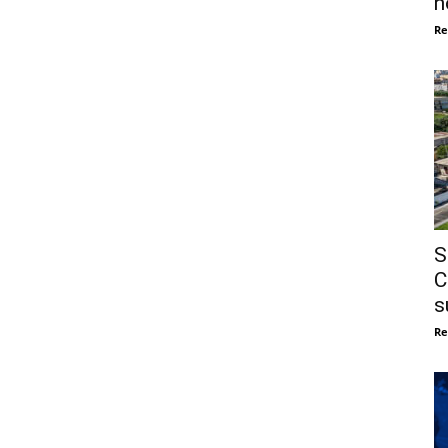
n
Re
S
C
s
Re