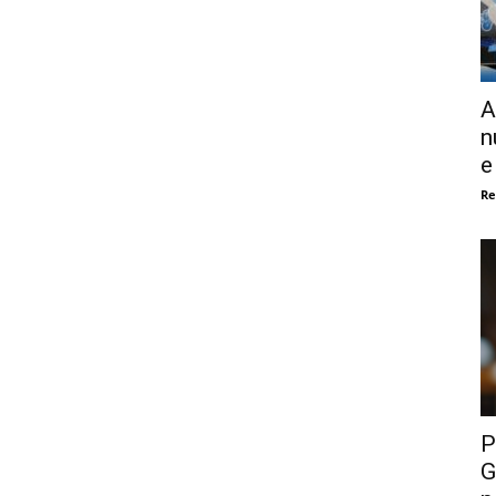
A
n
e
Re
P
G