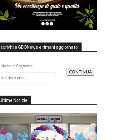
Iscriviti a GDONews e rimani aggiornato
Ultime Notizie