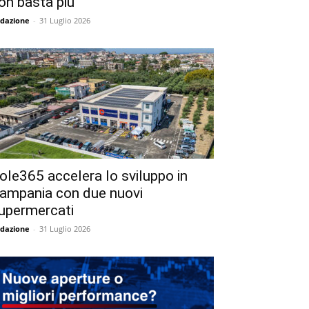
on basta più
dazione
-
31 Luglio 2026
ole365 accelera lo sviluppo in
ampania con due nuovi
upermercati
dazione
-
31 Luglio 2026