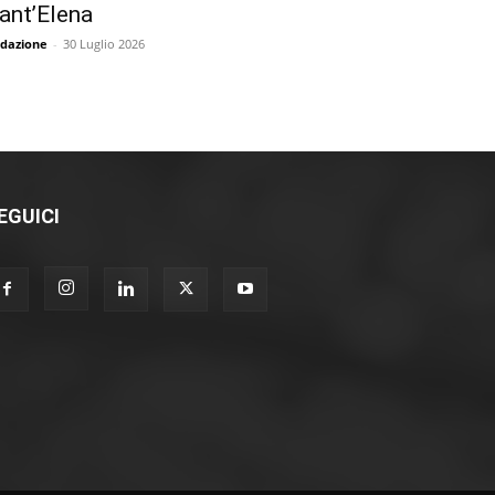
ant’Elena
dazione
-
30 Luglio 2026
EGUICI