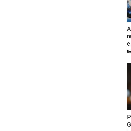
A
n
e
Re
P
G