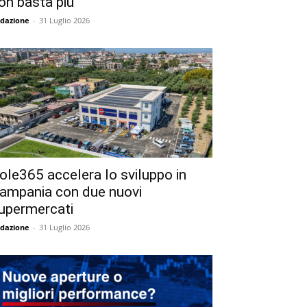
on basta più
dazione
-
31 Luglio 2026
ole365 accelera lo sviluppo in
ampania con due nuovi
upermercati
dazione
-
31 Luglio 2026