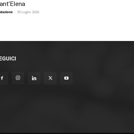
ant’Elena
dazione
-
30 Luglio 2026
EGUICI