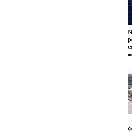
N
p
c
Re
T
c