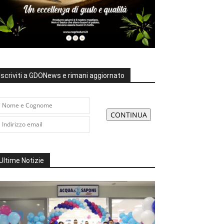
Iscriviti a GDONews e rimani aggiornato
Ultime Notizie