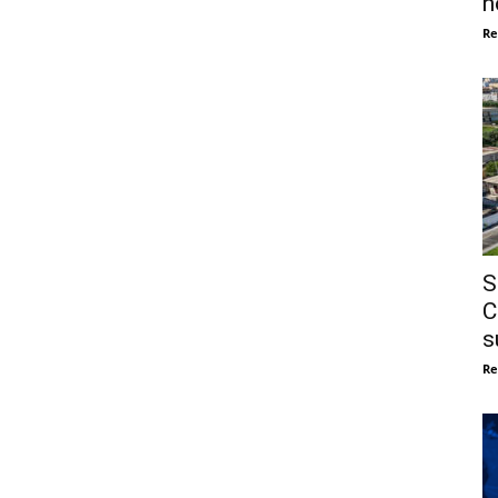
n
Re
S
C
s
Re