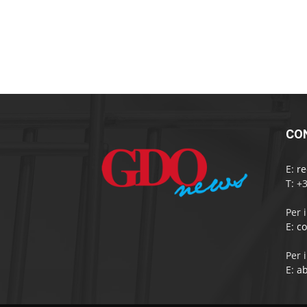
CO
E:
r
T: +
Per 
E:
c
Per 
E:
a