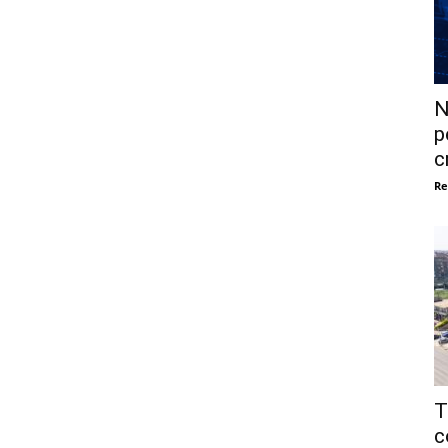
N
p
c
Re
T
c