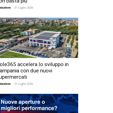
on basta più
dazione
-
31 Luglio 2026
ole365 accelera lo sviluppo in
ampania con due nuovi
upermercati
dazione
-
31 Luglio 2026