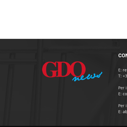
CO
E:
r
T: +
Per 
E:
c
Per 
E:
a