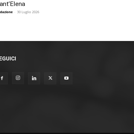
ant’Elena
dazione
-
30 Luglio 2026
EGUICI