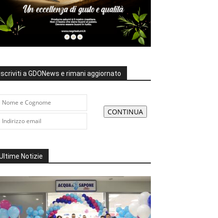
Iscriviti a GDONews e rimani aggiornato
Ultime Notizie