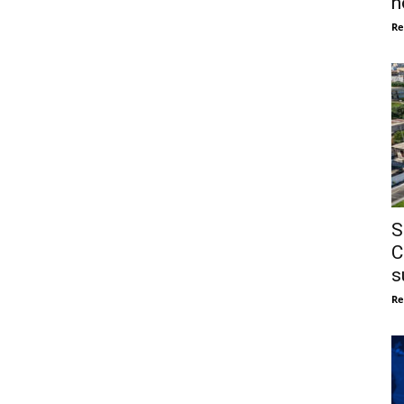
n
Re
S
C
s
Re