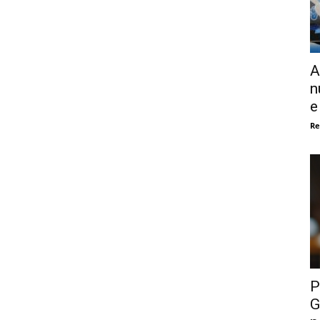
A
n
e
Re
P
G