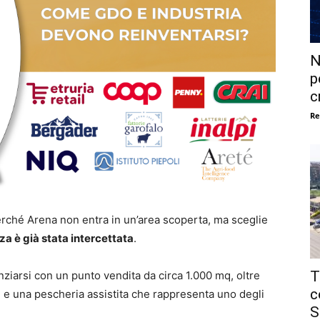
N
p
c
Re
Perché Arena non entra in un’area scoperta, ma sceglie
a è già stata intercettata
.
T
nziarsi con un punto vendita da circa 1.000 mq, oltre
c
ti e una pescheria assistita che rappresenta uno degli
S