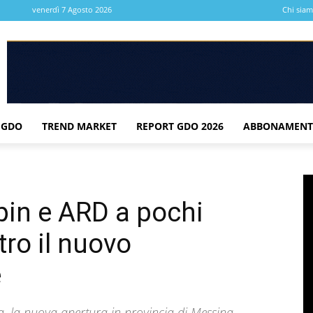
venerdì 7 Agosto 2026
Chi sia
 GDO
TREND MARKET
REPORT GDO 2026
ABBONAMENT
pin e ARD a pochi
tro il nuovo
e
na, la nuova apertura in provincia di Messina