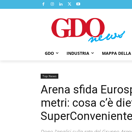
GDO
INDUSTRIA
MAPPA DELLA
Top News
Arena sfida Euros
metri: cosa c’è die
SuperConvenient
Dopo l’analisi sulla rete del Gruppo Are