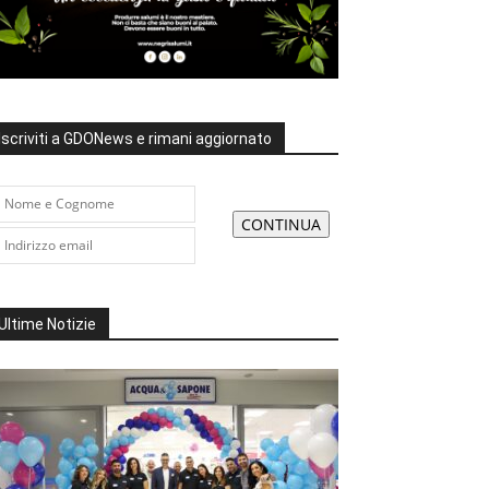
Iscriviti a GDONews e rimani aggiornato
Ultime Notizie