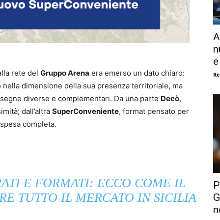
A
n
e
lla rete del
Gruppo Arena
era emerso un dato chiaro:
Re
o nella dimensione della sua presenza territoriale, ma
 insegne diverse e complementari. Da una parte
Decò
,
imità; dall’altra
SuperConveniente
, format pensato per
 spesa completa.
RATI E FORMATI: ECCO COME IL
P
E TUTTO IL MERCATO IN SICILIA
G
n