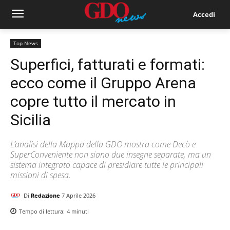
Accedi
Top News
Superfici, fatturati e formati:
ecco come il Gruppo Arena
copre tutto il mercato in
Sicilia
L’analisi della Mappa della GDO mostra come Decò e
SuperConveniente non siano due insegne separate, ma un
sistema integrato capace di presidiare tutte le principali
missioni di spesa.
Di
Redazione
7 Aprile 2026
Tempo di lettura:
4
minuti