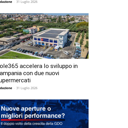
dazione
-
31 Luglio 2026
ole365 accelera lo sviluppo in
ampania con due nuovi
upermercati
dazione
-
31 Luglio 2026