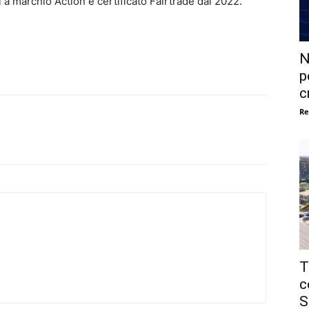
i a marchio Action è certificato Fairtrade dal 2022.
N
p
c
Re
T
c
S