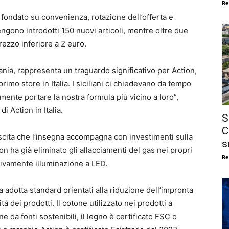
Re
ondato su convenienza, rotazione dell’offerta e
gono introdotti 150 nuovi articoli, mentre oltre due
prezzo inferiore a 2 euro.
atania, rappresenta un traguardo significativo per Action,
rimo store in Italia. I siciliani ci chiedevano da tempo
lmente portare la nostra formula più vicino a loro”,
 Action in Italia.
S
C
escita che l’insegna accompagna con investimenti sulla
s
tion ha già eliminato gli allacciamenti del gas nei propri
Re
usivamente illuminazione a LED.
 adotta standard orientati alla riduzione dell’impronta
tà dei prodotti. Il cotone utilizzato nei prodotti a
 da fonti sostenibili, il legno è certificato FSC o