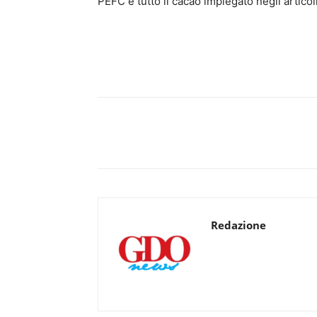
PEFC e tutto il cacao impiegato negli articol
Redazione