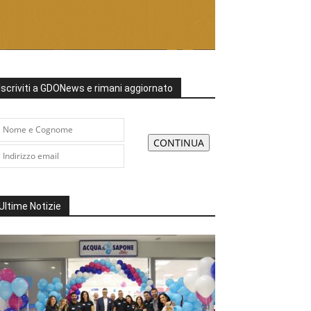
Iscriviti a GDONews e rimani aggiornato
Ultime Notizie