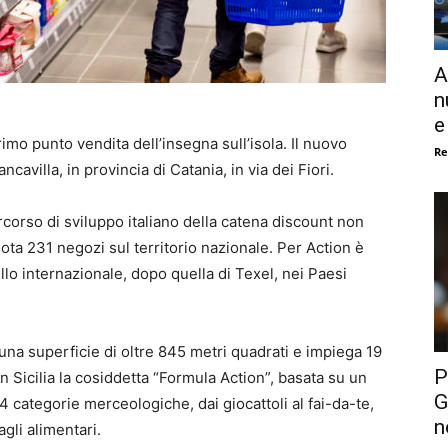
A
n
e
rimo punto vendita dell’insegna sull’isola. Il nuovo
Re
cavilla, in provincia di Catania, in via dei Fiori.
ercorso di sviluppo italiano della catena discount non
ta 231 negozi sul territorio nazionale. Per Action è
ello internazionale, dopo quella di Texel, nei Paesi
 una superficie di oltre 845 metri quadrati e impiega 19
P
n Sicilia la cosiddetta “Formula Action”, basata su un
G
4 categorie merceologiche, dai giocattoli al fai-da-te,
n
agli alimentari.