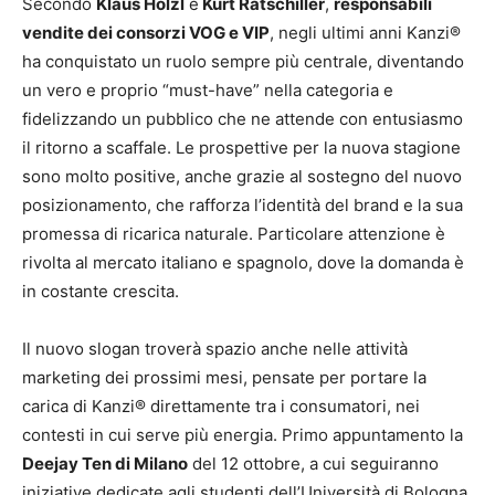
Secondo
Klaus Hölzl
e
Kurt Ratschiller
,
responsabili
vendite dei consorzi VOG e VIP
, negli ultimi anni Kanzi®
ha conquistato un ruolo sempre più centrale, diventando
un vero e proprio “must-have” nella categoria e
fidelizzando un pubblico che ne attende con entusiasmo
il ritorno a scaffale. Le prospettive per la nuova stagione
sono molto positive, anche grazie al sostegno del nuovo
posizionamento, che rafforza l’identità del brand e la sua
promessa di ricarica naturale. Particolare attenzione è
rivolta al mercato italiano e spagnolo, dove la domanda è
in costante crescita.
Il nuovo slogan troverà spazio anche nelle attività
marketing dei prossimi mesi, pensate per portare la
carica di Kanzi® direttamente tra i consumatori, nei
contesti in cui serve più energia. Primo appuntamento la
Deejay Ten di Milano
del 12 ottobre, a cui seguiranno
iniziative dedicate agli studenti dell’Università di Bologna,