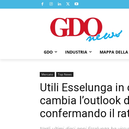
GDO
INDUSTRIA
MAPPA DELLA
Mercato
Top News
Utili Esselunga in
cambia l’outlook d
confermando il ra
Negli ultimi dieci anni Esselunga ha vissut