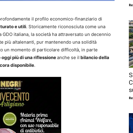
Re
profondamente il profilo economico-finanziario di
turato e utili
. Storicamente riconosciuta come una
la GDO italiana, la società ha attraversato un decennio
tte più altalenanti, pur mantenendo una solidità
o un momento di particolare difficoltà, in parte
 oggi più di una riflessione
anche se il
bilancio della
ncora disponibile
.
S
C
s
Re