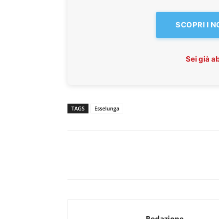
SCOPRI I 
Sei già 
TAGS
Esselunga
Redazione