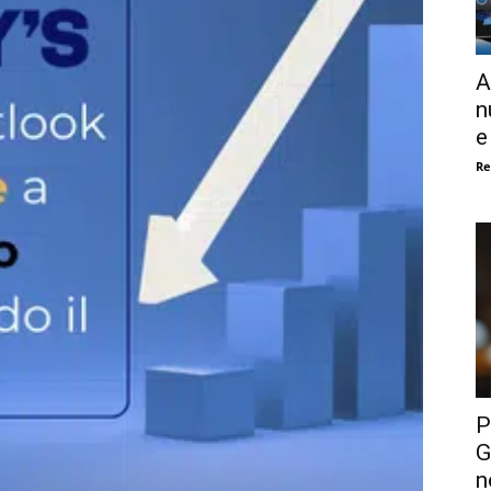
A
n
e
Re
P
G
n