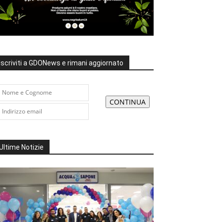
Iscriviti a GDONews e rimani aggiornato
Ultime Notizie