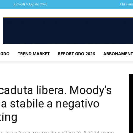
giovedì 6 Agosto 2026
Chi sia
 GDO
TREND MARKET
REPORT GDO 2026
ABBONAMENT
 caduta libera. Moody’s
a stabile a negativo
ting
o fasi alterne tra crescita e difficoltà. Il 2024 segna