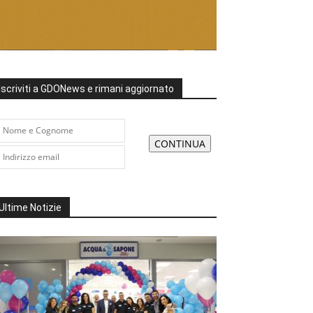
Iscriviti a GDONews e rimani aggiornato
Ultime Notizie