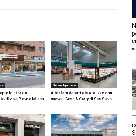
N
p
c
Re
ure
Nuove Aperture
apre lo storico
Altasfera debutta in Abruzzo con
o di viale Piave a Milano
nuovo il Cash & Carry di San Salvo
T
c
S