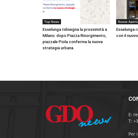
Top News
Nuove Apert
Esselunga ridisegna la prossimità a
Esselunga r
Milano: dopo Piazza Risorgimento,
con il nuovo
piazzale Piola conferma la nuova
strategia urbana
CO
E:
r
T: +
Per 