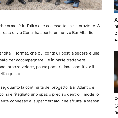
A
n
he ormai è tutt’altro che accessorio: la ristorazione. A
e
ercato di via Cena, ha aperto un nuovo Bar Atlantic, il
Re
dita. Il format, che qui conta 81 posti a sedere e una
nsato per accompagnare – e in parte trattenere – il
one, pranzo veloce, pausa pomeridiana, aperitivo: il
ll’acquisto.
 sé, quanto la continuità del progetto. Bar Atlantic è
mpo, si è ritagliato uno spazio preciso dentro il modello
P
nte connesso al supermercato, che sfrutta la stessa
G
n