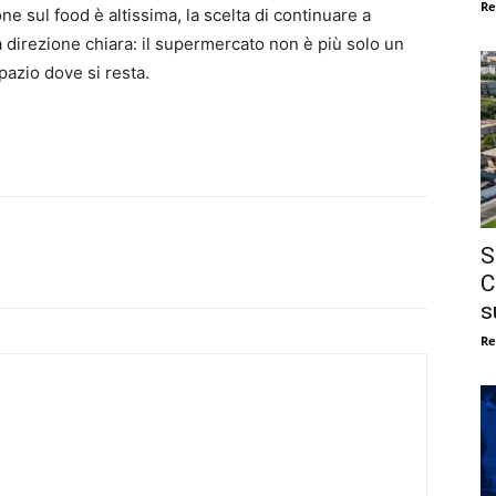
Re
e sul food è altissima, la scelta di continuare a
a direzione chiara: il supermercato non è più solo un
azio dove si resta.
S
C
s
Re