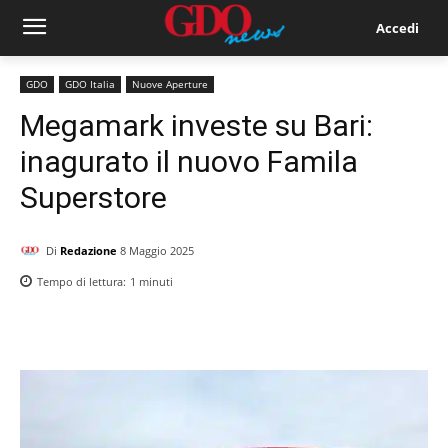
Accedi
GDO
GDO Italia
Nuove Aperture
Megamark investe su Bari:
inagurato il nuovo Famila
Superstore
Di
Redazione
8 Maggio 2025
Tempo di lettura:
1
minuti