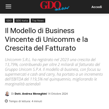
Accedi
GDO
GDO Italia
Top News
Il Modello di Business
Vincente di Unicomm e la
Crescita del Fatturato
Unicomm S.R.L. ha registrato nel 2023 una crescita del
13,79%, contribuendo per oltre 2 miliardi al fatturato del
Gruppo Unicom S.P.A. Il modello di business, con focus su
supermercati e cash and carry, ha portato a un incremento
dell'EBITDA del 119,5% nel quinquennio, migliorando le
marginalità aziendali
Di
Dott. Andrea Meneghini
14 Ottobre 2024
Tempo di lettura:
4
minuti