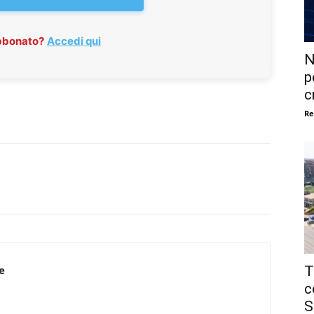
abbonato?
Accedi qui
N
p
c
Re
T
e
c
S