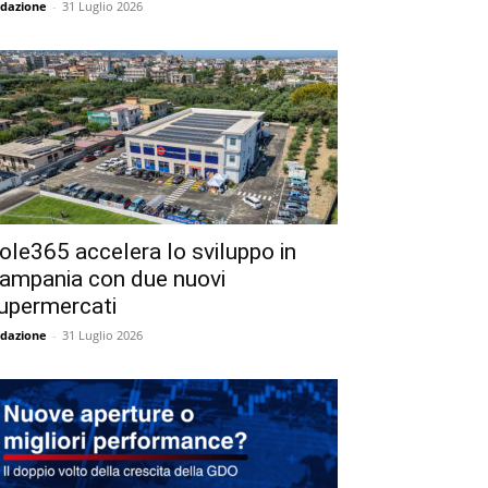
dazione
-
31 Luglio 2026
ole365 accelera lo sviluppo in
ampania con due nuovi
upermercati
dazione
-
31 Luglio 2026