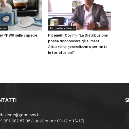
ecco
Alimentare Secco
del PPWR sulle capsule
Picenelli (Covim): “La Distribuzione
possa riconoscere gli aumenti.
Situazione generalizzata per tutte
le torrefazioni”
NTATTI
S
edazione@gdonews.it
39 051 082 87 98 (Lun-Ven ore 09-12 e 15-17)