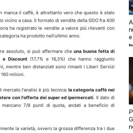
n manca il caffè, è altrettanto vero che questo è stato
 vicino a casa. Il formato di vendite della GDO fra 400
A
oria ha registrato le vendite a valore più rilevanti con
n
la categoria ha prodotto nell'ultimo anno.
e
Re
lore assoluto, si può affermare che
una buona fetta di
e e Discount
(17,7% e 16,3%) che hanno raggiunto
i, mentre ben distanziati sono rimasti i Liberi Servizi
 160 milioni.
 mercato l'analisi è più tecnica:
la categoria caffè nei
tere con l'offerta dei super ed ipermercati
. Il dato di
 mancano 7/8 punti di quota, andati a beneficio di
P
G
n
mente la varietà, ovvero la grossa differenza tra i due