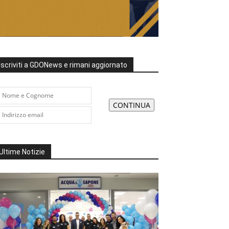
Iscriviti a GDONews e rimani aggiornato
Ultime Notizie