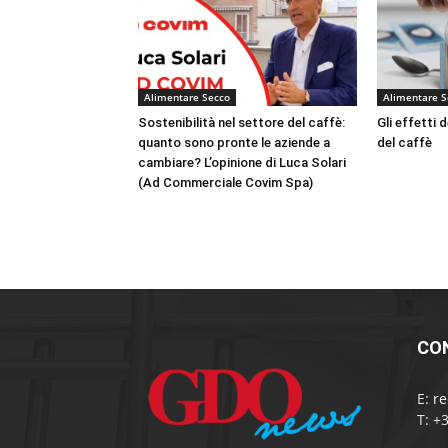
Alimentare Secco
Alimentare S
Sostenibilità nel settore del caffè:
Gli effetti 
quanto sono pronte le aziende a
del caffè
cambiare? L’opinione di Luca Solari
(Ad Commerciale Covim Spa)
CO
E:
r
T: +