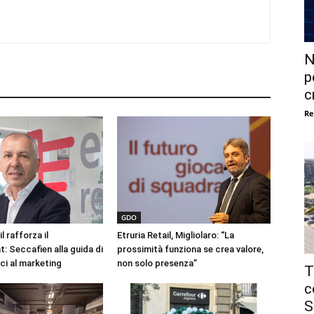
N
p
c
Re
GDO
l rafforza il
Etruria Retail, Migliolaro: “La
 Seccafien alla guida di
prossimità funziona se crea valore,
i al marketing
non solo presenza”
T
c
S