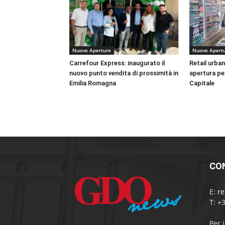
Nuove Aperture
Nuove Apert
Carrefour Express: inaugurato il
Retail urba
nuovo punto vendita di prossimità in
apertura pe
Emilia Romagna
Capitale
CO
E:
r
T: +
Per 