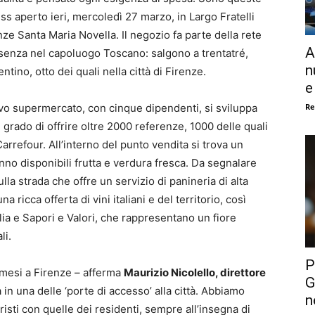
ss aperto ieri, mercoledì 27 marzo, in Largo Fratelli
enze Santa Maria Novella. Il negozio fa parte della rete
A
presenza nel capoluogo Toscano: salgono a trentatré,
n
rentino, otto dei quali nella città di Firenze.
e
Re
vo supermercato, con cinque dipendenti, si sviluppa
n grado di offrire oltre 2000 referenze, 1000 delle quali
arrefour. All’interno del punto vendita si trova un
nno disponibili frutta e verdura fresca. Da segnalare
la strada che offre un servizio di panineria di alta
a ricca offerta di vini italiani e del territorio, così
ia e Sapori e Valori, che rappresentano un fiore
li.
P
 mesi a Firenze – afferma
Maurizio Nicolello, direttore
G
 in una delle ‘porte di accesso’ alla città. Abbiamo
n
risti con quelle dei residenti, sempre all’insegna di