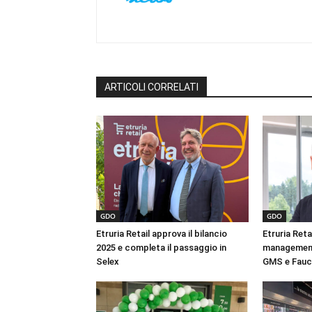
ARTICOLI CORRELATI
GDO
GDO
Etruria Retail approva il bilancio
Etruria Retai
2025 e completa il passaggio in
management:
Selex
GMS e Faucc