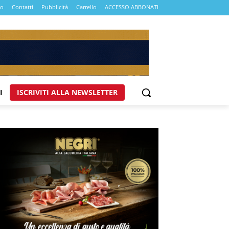
mo
Contatti
Pubblicità
Carrello
ACCESSO ABBONATI
I
ISCRIVITI ALLA NEWSLETTER