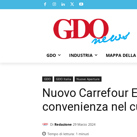
GDO
INDUSTRIA
MAPPA DELLA
GDO
GDO Italia
Nuove Aperture
Nuovo Carrefour E
convenienza nel c
Di
Redazione
29 Marzo 2024
Tempo di lettura:
1
minuti