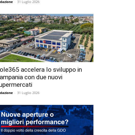
dazione
-
31 Luglio 2026
ole365 accelera lo sviluppo in
ampania con due nuovi
upermercati
dazione
-
31 Luglio 2026