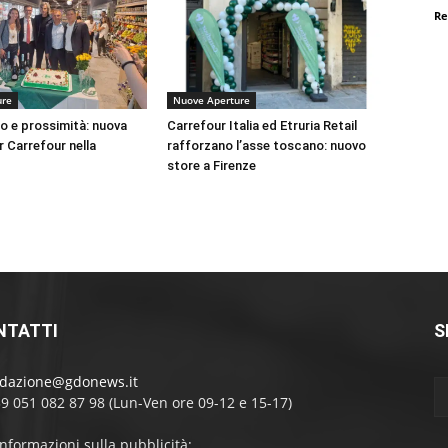
Re
ure
Nuove Aperture
no e prossimità: nuova
Carrefour Italia ed Etruria Retail
r Carrefour nella
rafforzano l’asse toscano: nuovo
store a Firenze
NTATTI
S
edazione@gdonews.it
39 051 082 87 98 (Lun-Ven ore 09-12 e 15-17)
informazioni sulla pubblicità: