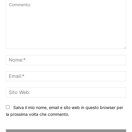
Commento:
No
Ema
Sit
We
Salva il mio nome, email e sito web in questo browser per
la prossima volta che commento.