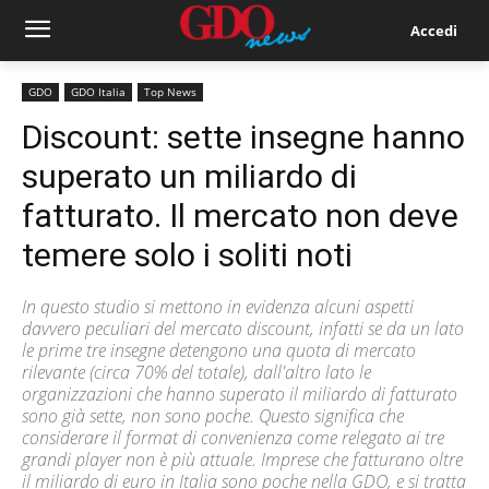
Accedi
GDO
GDO Italia
Top News
Discount: sette insegne hanno
superato un miliardo di
fatturato. Il mercato non deve
temere solo i soliti noti
In questo studio si mettono in evidenza alcuni aspetti
davvero peculiari del mercato discount, infatti se da un lato
le prime tre insegne detengono una quota di mercato
rilevante (circa 70% del totale), dall'altro lato le
organizzazioni che hanno superato il miliardo di fatturato
sono già sette, non sono poche. Questo significa che
considerare il format di convenienza come relegato ai tre
grandi player non è più attuale. Imprese che fatturano oltre
il miliardo di euro in Italia sono poche nella GDO, e si tratta