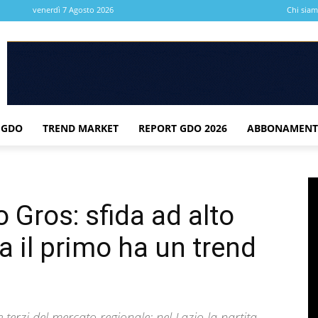
venerdì 7 Agosto 2026
Chi sia
 GDO
TREND MARKET
REPORT GDO 2026
ABBONAMENT
 Gros: sfida ad alto
ma il primo ha un trend
terzi del mercato regionale: nel Lazio la partita