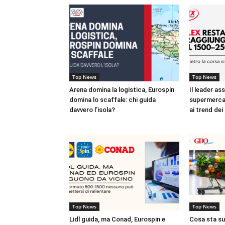
Top News
Top News
Arena domina la logistica, Eurospin
Il leader as
domina lo scaffale: chi guida
supermercat
davvero l’isola?
ai trend dei
Top News
Top News
Lidl guida, ma Conad, Eurospin e
Cosa sta s