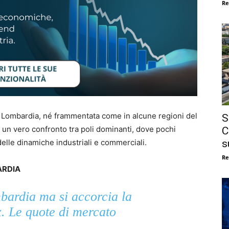
Re
n Lombardia, né frammentata come in alcune regioni del
S
 un vero confronto tra poli dominanti, dove pochi
C
s
elle dinamiche industriali e commerciali.
Re
ARDIA
ardia ma si accorcia la
x. Le quote di mercato