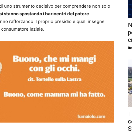
indi uno strumento decisivo per comprendere non solo
i stanno spostando i baricentri del potere
tanno rafforzando il proprio presidio e quali insegne
N
l consumatore laziale.
p
c
Re
T
c
S