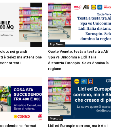
Top News
soluto nei grandi
Quote Veneto: testa a testa tra Ali’
i è Selex ma attenzione
Spa vs Unicomm e Lidl Italia
 concorrenti
distanzia Eurospin. Selex domina la
regione
Mercato
uccedendo nel format
Lidl ed Eurospin corrono, ma è Aldi