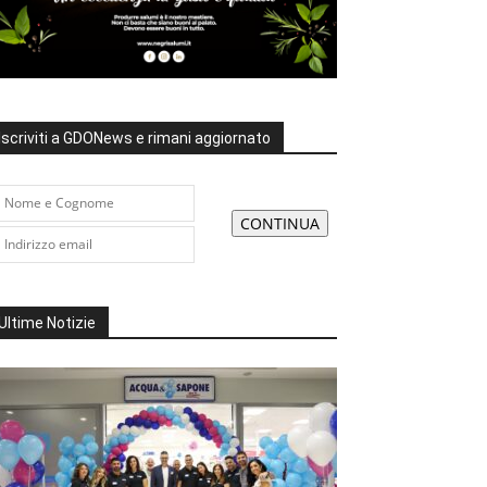
Iscriviti a GDONews e rimani aggiornato
Ultime Notizie