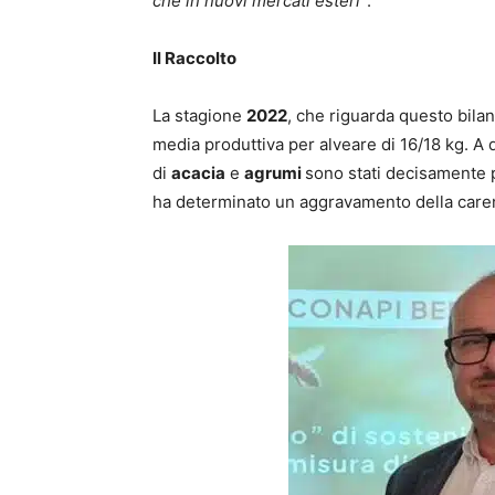
che in nuovi mercati esteri”
.
Il Raccolto
La stagione
2022
, che riguarda questo bila
media produttiva per alveare di 16/18 kg. A d
di
acacia
e
agrumi
sono stati decisamente p
ha determinato un aggravamento della care