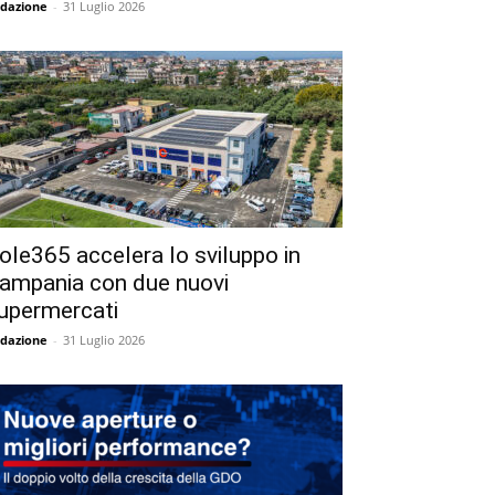
dazione
-
31 Luglio 2026
ole365 accelera lo sviluppo in
ampania con due nuovi
upermercati
dazione
-
31 Luglio 2026