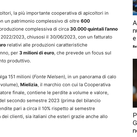
tori, la più importante cooperativa di apicoltori in
con un patrimonio complessivo di oltre
600
A
na produzione complessiva di circa
30.000 quintali l’anno
n
io 2022/2023, chiusosi il 30/06/2023, con un fatturato
e
uro
relativi alle produzioni caratteristiche
Re
anno, per
3 milioni di euro
, che prevede un focus sul
nto produttivo.
ga 151 milioni (
Fonte Nielsen
), in un panorama di calo
a volume),
Mielizia
, il marchio con cui la Cooperativa
tore finale, contiene le perdite a volume e valore,
si del secondo semestre 2023 (prima del bilancio
ndite pari a circa il 10% rispetto al semestre
P
i clienti, sia italiani che esteri grazie anche allo
G
n