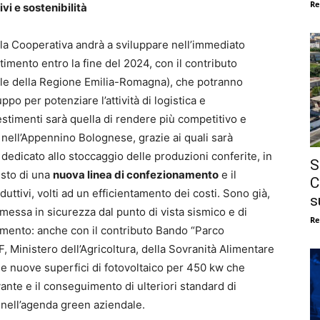
Re
ivi e sostenibilità
e la Cooperativa andrà a sviluppare nell’immediato
timento entro la fine del 2024, con il contributo
le della Regione Emilia-Romagna), che potranno
po per potenziare l’attività di logistica e
investimenti sarà quella di rendere più competitivo e
o nell’Appennino Bolognese, grazie ai quali sarà
q
dedicato allo stoccaggio delle produzioni conferite, in
S
isto di una
nuova linea di confezionamento
e il
C
ttivi, volti ad un efficientamento dei costi. Sono già,
s
i messa in sicurezza dal punto di vista sismico e di
Re
limento: anche con il contributo Bando “Parco
, Ministero dell’Agricoltura, della Sovranità Alimentare
one nuove superfici di fotovoltaico per 450 kw che
nte e il conseguimento di ulteriori standard di
ti nell’agenda green aziendale.