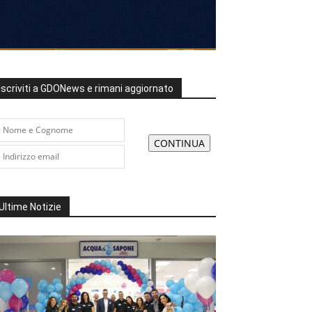
Iscriviti a GDONews e rimani aggiornato
Ultime Notizie