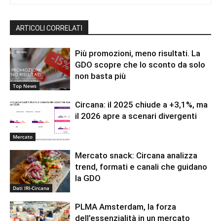
ARTICOLI CORRELATI
Più promozioni, meno risultati. La
GDO scopre che lo sconto da solo
non basta più
Top News
Circana: il 2025 chiude a +3,1%, ma
il 2026 apre a scenari divergenti
Mercato
Mercato snack: Circana analizza
trend, formati e canali che guidano
la GDO
Dati IRI-Circana
PLMA Amsterdam, la forza
dell’essenzialità in un mercato