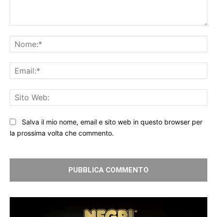
Commento:
No
Ema
Sit
We
Salva il mio nome, email e sito web in questo browser per
la prossima volta che commento.