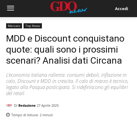
Accedi
Mercato
Top News
MDD e Discount conquistano
quote: quali sono i prossimi
scenari? Analisi dati Circana
L’economia italiana rallenta: consumi deboli, inflazione in
calo, Discount e MDD in crescita. Il calo di marzo è tecnico,
legato alla Pasqua posticipata. Si ridefiniscono gli equilibri
del retail.
Di
Redazione
27 Aprile 2025
Tempo di lettura:
2
minuti