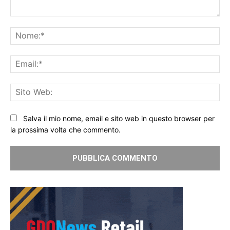
Commento:
No
Ema
Sit
We
Salva il mio nome, email e sito web in questo browser per
la prossima volta che commento.