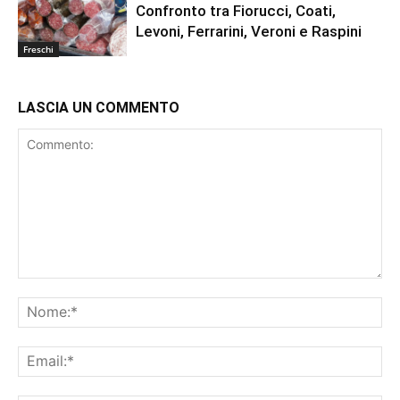
Confronto tra Fiorucci, Coati,
Levoni, Ferrarini, Veroni e Raspini
Freschi
LASCIA UN COMMENTO
Commento:
No
Ema