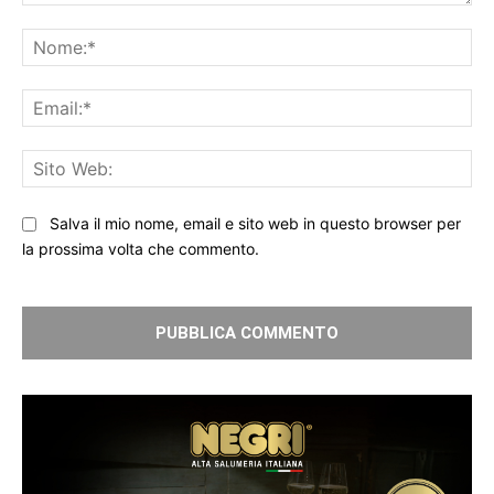
Commento:
No
Ema
Sit
We
Salva il mio nome, email e sito web in questo browser per
la prossima volta che commento.