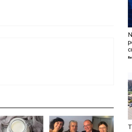
N
p
c
Re
T