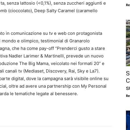
rta, senza lattosio (<0,1%), senza zuccheri aggiunti e
Re
omb (cioccolato), Deep Salty Caramel (caramello
nato in comunicazione su tv e web con protagonista
l mondo e olimpico, testimonial di Granarolo
agna, che ha come pay-off “Prenderci gusto a stare
ativa Nadler Larimer & Martinelli, prevede un nuovo
roduzione The Big Mama, veicolato nei formati 20’’ e
pali canali tv (Mediaset, Discovery, Rai, Sky e La7).
S
parte digital, dove la campagna sarà visibile online su
C
social, oltre ad avere una partnership con My Personal
s
guarda le tematiche legate al benessere.
Re