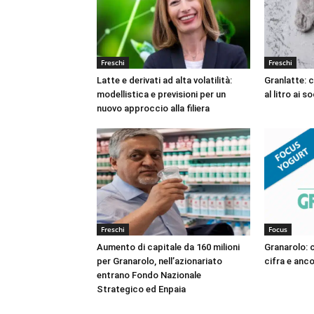
Freschi
Freschi
Latte e derivati ad alta volatilità:
Granlatte: 
modellistica e previsioni per un
al litro ai so
nuovo approccio alla filiera
Freschi
Focus
Aumento di capitale da 160 milioni
Granarolo: 
per Granarolo, nell’azionariato
cifra e anco
entrano Fondo Nazionale
Strategico ed Enpaia