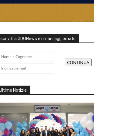
Iscriviti a GDONews e rimani aggiornato
Ultime Notizie