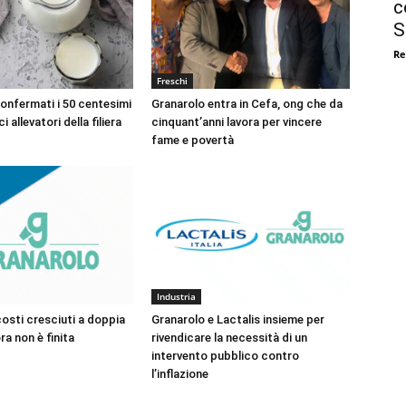
c
S
Re
Freschi
confermati i 50 centesimi
Granarolo entra in Cefa, ong che da
ci allevatori della filiera
cinquant’anni lavora per vincere
fame e povertà
Industria
costi cresciuti a doppia
Granarolo e Lactalis insieme per
ra non è finita
rivendicare la necessità di un
intervento pubblico contro
l’inflazione