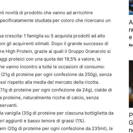
ti novità di prodotto che vanno ad arricchire
 specificatamente studiata per coloro che ricercano un
A
n
ua crescita: 1 famiglia su 5 acquista prodotti ad alto
e
ni gli acquirenti stimati. Dopo il grande successo di
Re
 High Protein, grazie ai quali il Gruppo Granarolo si
ggi proteici con una quota del 19,5% a valore, la
e vanno incontro a tutte le occasioni di consumo:
 (21g di proteine per ogni confezione da 250g), senza
ssi rispetto alla media del mercato della ricotta.
1g di proteine per ogni confezione da 24g), cialde di
 proteine, naturalmente ricche di calcio, senza
servanti.
a vaniglia (35g di proteine per ciascuna bottiglietta da
P
ri aggiunti e basso tenore di grassi (1%).
G
in (20g di proteine per ogni confezione da 235ml), la
n