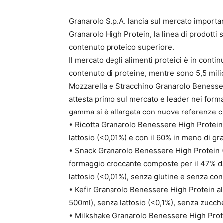
Granarolo S.p.A. lancia sul mercato importan
Granarolo High Protein, la linea di prodotti
contenuto proteico superiore.
Il mercato degli alimenti proteici è in contin
contenuto di proteine, mentre sono 5,5 milio
Mozzarella e Stracchino Granarolo Benessere
attesta primo sul mercato e leader nei forma
gamma si è allargata con nuove referenze ch
• Ricotta Granarolo Benessere High Protein
lattosio (<0,01%) e con il 60% in meno di gra
• Snack Granarolo Benessere High Protein (1
formaggio croccante composte per il 47% da
lattosio (<0,01%), senza glutine e senza con
• Kefir Granarolo Benessere High Protein all
500ml), senza lattosio (<0,1%), senza zucche
• Milkshake Granarolo Benessere High Prote