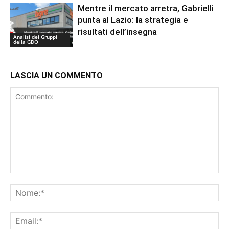
Mentre il mercato arretra, Gabrielli
punta al Lazio: la strategia e
risultati dell’insegna
Analisi dei Gruppi
della GDO
LASCIA UN COMMENTO
Commento:
No
Ema