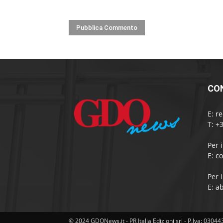
CO
E:
r
T: +
Per 
E:
c
Per 
E:
a
© 2024 GDONews.it - PR Italia Edizioni srl - P.Iva: 0304