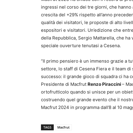
ingressi nel corso dei tre giorni, che hanno a
crescita del +29% rispetto all’anno precede
qualità dei visitatori, le proposte di alto liv
espositori e visitatori. Un’edizione che entre
della Repubblica, Sergio Mattarella, che ha vo
speciale ouverture tenutasi a Cesena.
“Il primo pensiero è un immenso grazie a tutti
settore, lo staff di Cesena Fiera e il team d
successo: il grande gioco di squadra ci ha co
Presidente di Macfrut
Renzo Piraccini
– Mac
ortofrutticolo quando si unisce per un obiett
costruendo quel grande evento che il nostro
Macfrut 2024 in programma dall’8 al 10 mag
TAGS
Macfrut