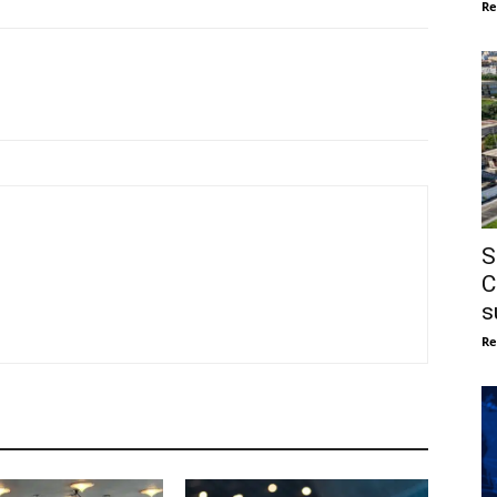
Re
S
C
s
Re