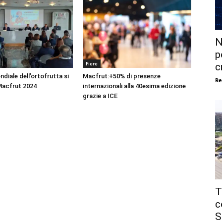
N
p
Fiere
c
ondiale dell’ortofrutta si
Macfrut:+50% di presenze
Re
Macfrut 2024
internazionali alla 40esima edizione
grazie a ICE
T
c
S