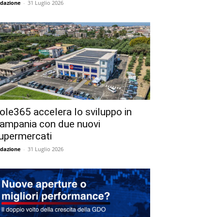
dazione
-
31 Luglio 2026
ole365 accelera lo sviluppo in
ampania con due nuovi
upermercati
dazione
-
31 Luglio 2026