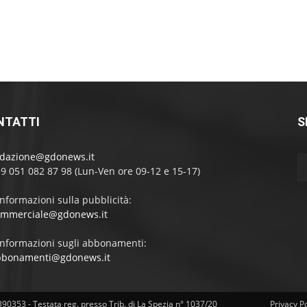
NTATTI
S
edazione@gdonews.it
39 051 082 87 98 (Lun-Ven ore 09-12 e 15-17)
informazioni sulla pubblicità:
ommerciale@gdonews.it
informazioni sugli abbonamenti:
bbonamenti@gdonews.it
4390353 - Testata reg. presso Trib. di La Spezia n° 1037/20
Privacy Po