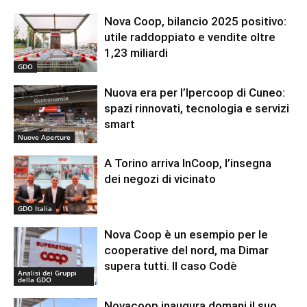
Nova Coop, bilancio 2025 positivo:
utile raddoppiato e vendite oltre
1,23 miliardi
GDO
Nuova era per l’Ipercoop di Cuneo:
spazi rinnovati, tecnologia e servizi
smart
Nuove Aperture
A Torino arriva InCoop, l’insegna
dei negozi di vicinato
GDO Italia
Nova Coop è un esempio per le
cooperative del nord, ma Dimar
supera tutti. Il caso Codè
Analisi dei Gruppi
della GDO
Novacoop inaugura domani il suo