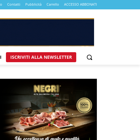
mo
Contatti
Pubblicità
Carrello
ACCESSO ABBONATI
I
ISCRIVITI ALLA NEWSLETTER