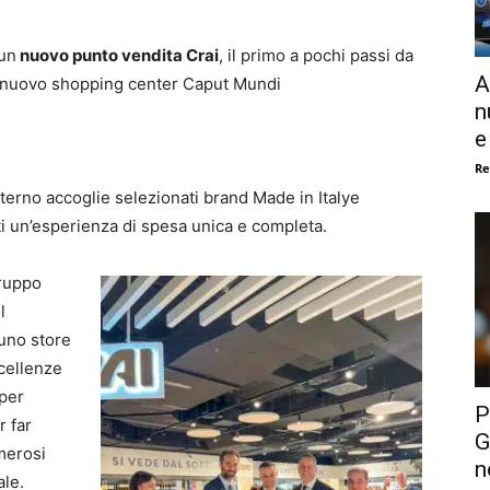
 un
nuovo punto vendita Crai
, il primo a pochi passi da
A
del nuovo shopping center Caput Mundi
n
e
Re
terno accoglie selezionati brand Made in Italye
nti un’esperienza di spesa unica e completa.
Gruppo
l
 uno store
ccellenze
 per
P
r far
G
umerosi
n
ale.