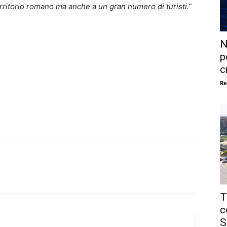
territorio romano ma anche a un gran numero di turisti.”
N
p
c
Re
T
c
S