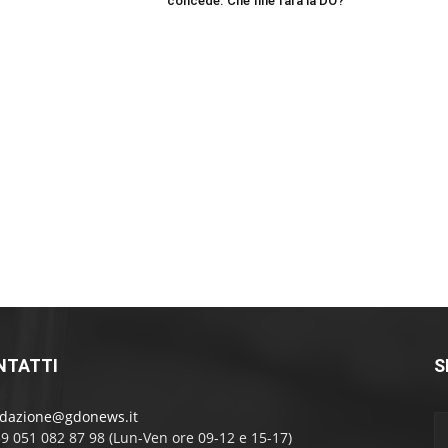
concede. Che fine farà la DO?
NTATTI
S
edazione@gdonews.it
39 051 082 87 98 (Lun-Ven ore 09-12 e 15-17)