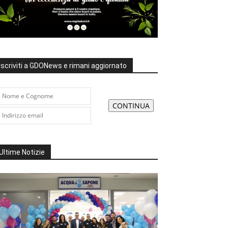
Iscriviti a GDONews e rimani aggiornato
Ultime Notizie