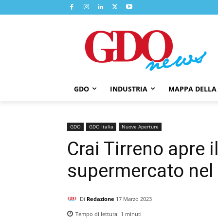
GDO
INDUSTRIA
MAPPA DELLA
GDO
GDO Italia
Nuove Aperture
Crai Tirreno apre 
supermercato nel
Di
Redazione
17 Marzo 2023
Tempo di lettura:
1
minuti