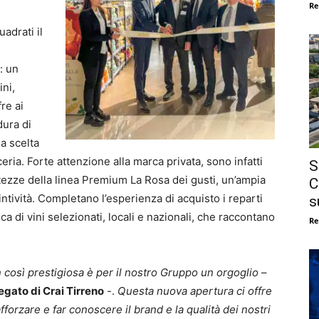
Re
adrati il
: un
ini,
re ai
dura di
a scelta
ceria. Forte attenzione alla marca privata, sono infatti
S
atezze della linea Premium La Rosa dei gusti, un’ampia
C
ntività. Completano l’esperienza di acquisto i reparti
s
ca di vini selezionati, locali e nazionali, che raccontano
Re
n così prestigiosa è per il nostro Gruppo un orgoglio
–
gato di Crai Tirreno
-.
Questa nuova apertura ci offre
fforzare e far conoscere il brand e la qualità dei nostri