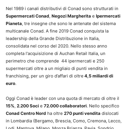
Nel 1989 i canali distributivi di Conad sono strutturati in
Supermercati Conad
,
Negozi Margherita
e
Ipermercati
Pianeta
, tre insegne che sono le antenate del sistema
multicanale Conad. A fine 2019 Conad conquista la
leadership della Grande Distribuzione in Italia,
consolidata nel corso del 2020. Nello stesso anno
completa l'acquisizione di Auchan Retail Italia, un
perimetro che comprende 44 ipermercati e 250
supermercati oltre a un migliaio di punti vendita in
franchising, per un giro d’affari di oltre
4,5 miliardi di
euro
.
Oggi Conad è leader con una quota di mercato di oltre il
15%
,
2.200 Soci
e
72.000 collaboratori
. Nello specifico
Conad Centro Nord
ha oltre
270 punti vendita
dislocati
in Lombardia (Bergamo, Brescia, Como, Cremona, Lecco,
Lodi, Mantova, Milano, Monza Brianza, Pavia, Sondrio,