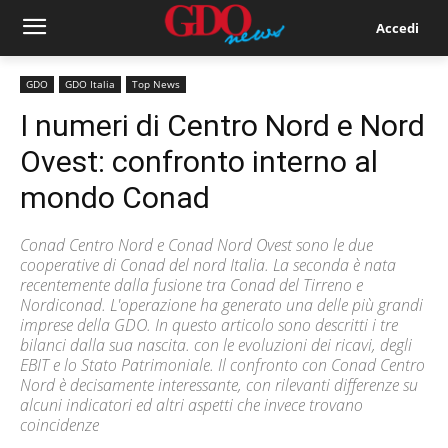
Accedi
GDO
GDO Italia
Top News
I numeri di Centro Nord e Nord
Ovest: confronto interno al
mondo Conad
Conad Centro Nord e Conad Nord Ovest sono le due
cooperative di Conad del nord Italia. La seconda è nata
recentemente dalla fusione tra Conad del Tirreno e
Nordiconad. L'operazione ha generato una delle più grandi
imprese della GDO. In questo articolo sono descritti i tre
bilanci dalla sua nascita. con le evoluzioni dei ricavi, degli
EBIT e lo Stato Patrimoniale. Il confronto con Conad Centro
Nord è decisamente interessante, con rilevanti differenze su
alcuni indicatori ed altri aspetti che invece trovano
coincidenze