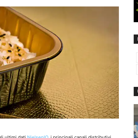
li ultimi dati
NielsenIQ
, i principali canali distributivi