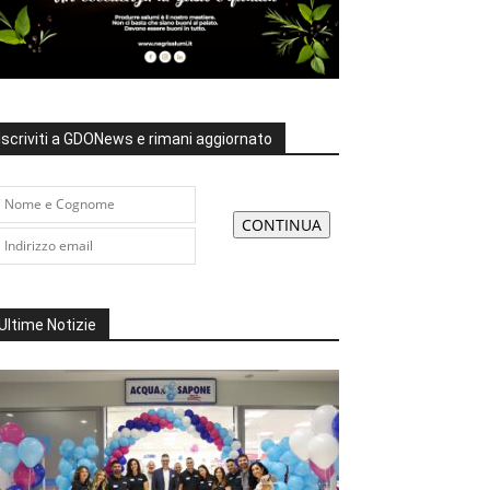
Iscriviti a GDONews e rimani aggiornato
Ultime Notizie