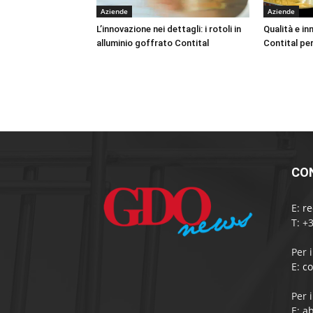
Aziende
Aziende
L’innovazione nei dettagli: i rotoli in
Qualità e i
alluminio goffrato Contital
Contital pe
CO
E:
r
T: +
Per 
E:
c
Per 
E:
a