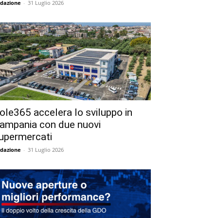
dazione
-
31 Luglio 2026
ole365 accelera lo sviluppo in
ampania con due nuovi
upermercati
dazione
-
31 Luglio 2026