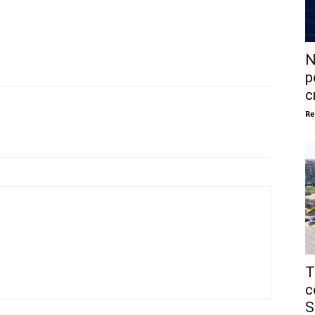
N
p
c
Re
T
c
S