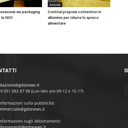
Aziende
nnovazione nei packaging
Contital propone contenitori in
r la GDO
alluminio per ridurre lo spreco
alimentare
NTATTI
S
edazione@gdonews.it
39 051 082 87 98 (Lun-Ven ore 09-12 e 15-17)
informazioni sulla pubblicità:
ommerciale@gdonews.it
informazioni sugli abbonamenti:
bbonamenti@gdonews.it