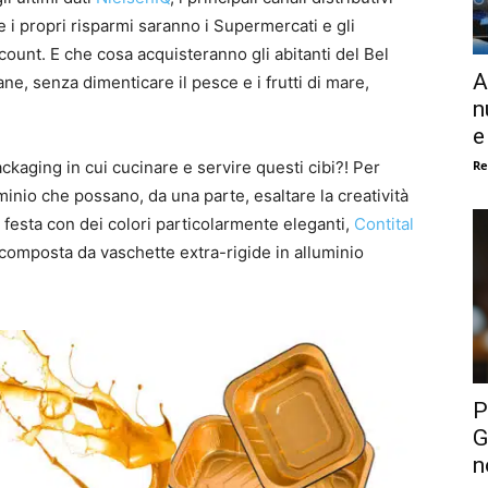
re i propri risparmi saranno i Supermercati e gli
count. E che cosa acquisteranno gli abitanti del Bel
A
ane, senza dimenticare il pesce e i frutti di mare,
n
e
Re
kaging in cui cucinare e servire questi cibi?! Per
uminio che possano, da una parte, esaltare la creatività
 di festa con dei colori particolarmente eleganti,
Contital
omposta da vaschette extra-rigide in alluminio
P
G
n