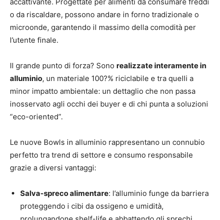
accattivante. Progettate per alimenti da consumare freddi
o da riscaldare, possono andare in forno tradizionale o
microonde, garantendo il massimo della comodità per
l’utente finale.
Il grande punto di forza? Sono
realizzate interamente in
alluminio
, un materiale 100?% riciclabile e tra quelli a
minor impatto ambientale: un dettaglio che non passa
inosservato agli occhi dei buyer e di chi punta a soluzioni
“eco-oriented”.
Le nuove Bowls in alluminio rappresentano un connubio
perfetto tra trend di settore e consumo responsabile
grazie a diversi vantaggi:
Salva-spreco alimentare
: l’alluminio funge da barriera
proteggendo i cibi da ossigeno e umidità,
prolungandone shelf-life e abbattendo gli sprechi.