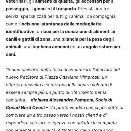
veterinari
, gli
alimenti di qualità,
gli
accessori per
il
passeggio
, il
gioco
ed il
trasporto.
Previsti, inoltre,
servizi specializzati per tutti gli animali da compagnia
come
l’incisione istantanea delle medagliette
identificative
, un
box per la donazione di alimenti ai
canili e gattili di zona,
una
bilancia per la pesa degli
animali
, una
bacheca annunci
ed un
angolo ristoro per
cani
.
“Siamo davvero molto felici di annunciare l’apertura del
nuovo PetStore di Piazza Ottaviano Vimercati: un
ulteriore tassello a conferma della nostra volontà di
essere sempre più un punto di riferimento per la
comunità. –
dichiara Alessandro Pomponi, Socio di
Conad Nord Ovest
– Un punto vendita che ci permette di
compiere un altro passo verso i nostri clienti e di
rispondere alle loro esigenze con un’offerta completa,
conveniente e di qualità. All’interno dello store sono