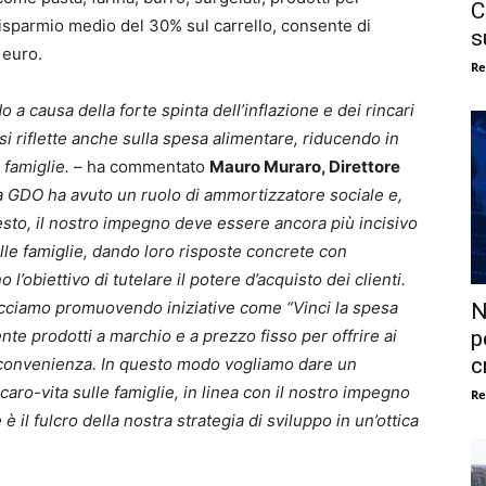
C
 risparmio medio del 30% sul carrello, consente di
s
 euro.
Re
a causa della forte spinta dell’inflazione e dei rincari
 si riflette anche sulla spesa alimentare, riducendo in
 famiglie.
– ha commentato
Mauro Muraro, Direttore
 GDO ha avuto un ruolo di ammortizzatore sociale e,
esto, il nostro impegno deve essere ancora più incisivo
ulle famiglie, dando loro risposte concrete con
’obiettivo di tutelare il potere d’acquisto dei clienti.
acciamo promuovendo iniziative come “Vinci la spesa
N
 prodotti a marchio e a prezzo fisso per offrire ai
p
c
 e convenienza. In questo modo vogliamo dare un
caro-vita sulle famiglie, in linea con il nostro impegno
Re
 il fulcro della nostra strategia di sviluppo in un’ottica