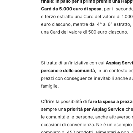
finale
:
in palio per il primo premio una Happ
Card da 5.000 euro di spesa
, per il second
e terzo estratto una Card del valore di 1.000
euro ciascuno, mentre dal 4° al 6° estratto,
una Card del valore di 500 euro ciascuno.
Si tratta di un’iniziativa con cui
Aspiag Servi
persone e delle comunità
, in un contesto e
prezzi con conseguenze inevitabili anche su
famiglie.
Offrire la possibilità di
fare la spesa a prezz
sempre una
priorità per Aspiag Service
che,
le comunità e le persone, anche attravers
occasioni di convenienza. Ne è un esempio l
completo di 450 prodotti, alimentari e non, c