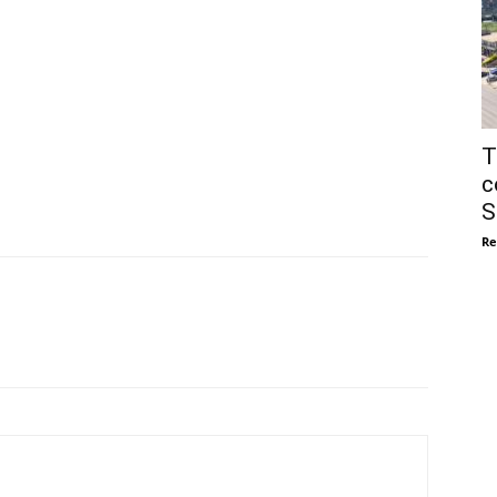
T
c
S
Re