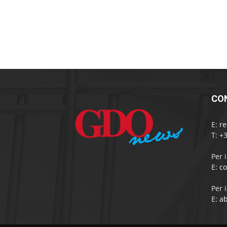
CO
E:
r
T: +
Per 
E:
c
Per 
E:
a