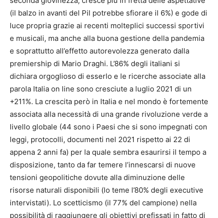
seconda giovinezza; cresce più in fretta delle aspettative
(il balzo in avanti del Pil potrebbe sfiorare il 6%) e gode di
luce propria grazie ai recenti molteplici successi sportivi
e musicali, ma anche alla buona gestione della pandemia
e soprattutto all’effetto autorevolezza generato dalla
premiership di Mario Draghi. L’86% degli italiani si
dichiara orgoglioso di esserlo e le ricerche associate alla
parola Italia on line sono cresciute a luglio 2021 di un
+211%. La crescita però in Italia e nel mondo è fortemente
associata alla necessità di una grande rivoluzione verde a
livello globale (44 sono i Paesi che si sono impegnati con
leggi, protocolli, documenti nel 2021 rispetto ai 22 di
appena 2 anni fa) per la quale sembra esaurirsi il tempo a
disposizione, tanto da far temere l’innescarsi di nuove
tensioni geopolitiche dovute alla diminuzione delle
risorse naturali disponibili (lo teme l’80% degli executive
intervistati). Lo scetticismo (il 77% del campione) nella
possibilità di raggiungere gli obiettivi prefissati in fatto di