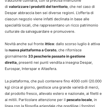
tradizione culinaria, con la precisa intenzione
di
valorizzare i prodotti del territorio
, che nel caso di
Despar abbraccia ben sei diverse regioni. L’offerta di
ciascun negozio viene infatti declinata in base alle
specialità locali, che rappresentano un ricco patrimonio
culturale da salvaguardare e promuovere.
Novità anche sul fronte
ittico
: dallo scorso luglio è attiva
la
nuova piattaforma a Corato
, che rifornisce
giornalmente
33 pescherie passate in gestione
diretta,
presenti nei punti vendita
a insegna Despar,
Eurospar, Interspar e Altasfera.
La piattaforma, che può contenere fino 4000 colli (20.000
kg) circa al giorno, gestisce una grande varietà di merci,
dal prodotto fresco, allevato estero e nazionale, ai filetti e
ai mitili. Particolare attenzione per il
pescato locale
, in
linea con la filosofia aziendale che predilige i fornitori