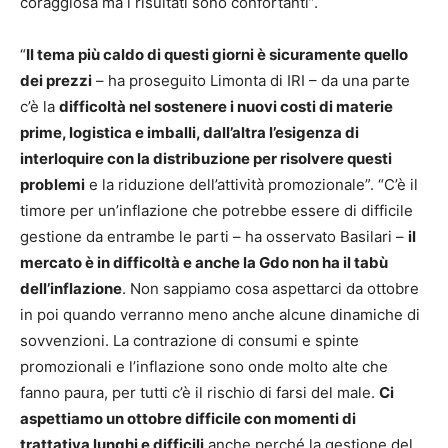
coraggiosa ma i risultati sono confortanti”.
“
Il tema più caldo di questi giorni è sicuramente quello
dei prezzi
– ha proseguito Limonta di IRI – da una parte
c’è la
difficoltà nel sostenere i nuovi costi di materie
prime, logistica e imballi, dall’altra l’esigenza di
interloquire con la distribuzione per risolvere questi
problemi
e la riduzione dell’attività promozionale”. “C’è il
timore per un’inflazione che potrebbe essere di difficile
gestione da entrambe le parti – ha osservato Basilari –
il
mercato è in difficoltà e anche la Gdo non ha il tabù
dell’inflazione
. Non sappiamo cosa aspettarci da ottobre
in poi quando verranno meno anche alcune dinamiche di
sovvenzioni. La contrazione di consumi e spinte
promozionali e l’inflazione sono onde molto alte che
fanno paura, per tutti c’è il rischio di farsi del male.
Ci
aspettiamo un ottobre difficile con momenti di
trattativa lunghi e difficili
anche perché la gestione del