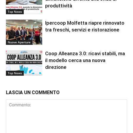
produttività
Top News
Ipercoop Molfetta riapre rinnovato
tra freschi, servizi e ristorazione
Nuove Aperture
Coop Alleanza 3.0: ricavi stabili, ma
il modello cerca una nuova
direzione
Top News
LASCIA UN COMMENTO