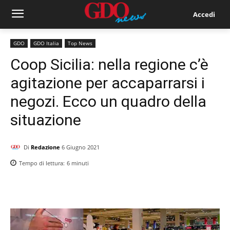
Accedi
GDO
GDO Italia
Top News
Coop Sicilia: nella regione c’è
agitazione per accaparrarsi i
negozi. Ecco un quadro della
situazione
Di
Redazione
6 Giugno 2021
Tempo di lettura:
6
minuti