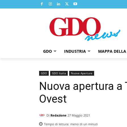
GDO
INDUSTRIA
MAPPA DELLA
GDO
GDO Italia
Nuove Aperture
Nuova apertura a 
Ovest
Di
Redazione
27 Maggio 2021
Tempo di lettura:
meno di un
minuti