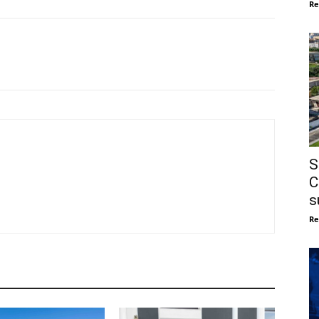
Re
S
C
s
Re