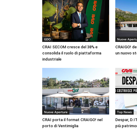
GDO
Nuove Apert
CRAI SECOM cresce del 38% e
CRAIGO! de
consolida il ruolo di piattaforma
un nuovo st
industriale
Nuove Aperture
Top News
CRAI porta il format CRAIGO! nel
Despar, D.I
porto di Ventimiglia
più patrimo