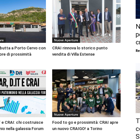
N
p
ure
Nuove Aperture
c
butta a Porto Cervo con
CRAI rinnova lo storico punto
Re
ore di prossimità
vendita di Villa Estense
Nuove Aperture
T
T e CRAI: chi costruisce
Food to go e prossimità: CRAI apre
c
nio nella galassia Forum
un nuovo CRAIGO! a Torino
S