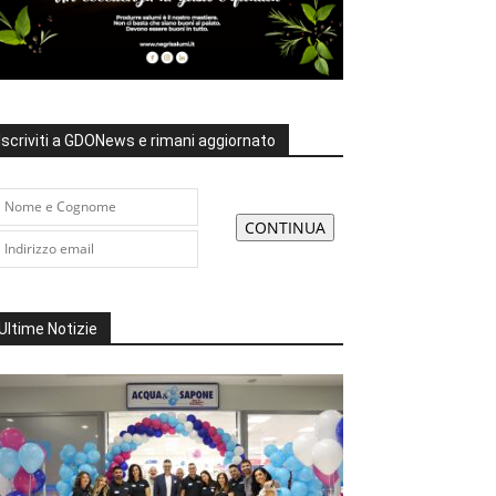
Iscriviti a GDONews e rimani aggiornato
Ultime Notizie