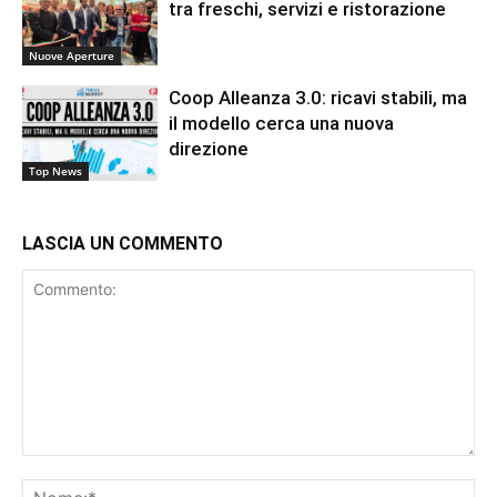
tra freschi, servizi e ristorazione
Nuove Aperture
Coop Alleanza 3.0: ricavi stabili, ma
il modello cerca una nuova
direzione
Top News
LASCIA UN COMMENTO
Commento:
No