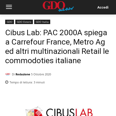
Accedi
GDO
GDO Estero
GDO Italia
Cibus Lab: PAC 2000A spiega
a Carrefour France, Metro Ag
ed altri multinazionali Retail le
commodoties italiane
Di
Redazione
5 Ottobre 2020
Tempo di lettura:
3
minuti