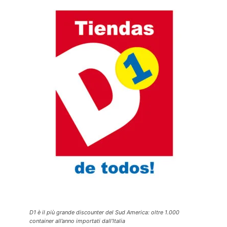
D1 è il più grande discounter del Sud America: oltre 1.000
container all’anno importati dall’Italia