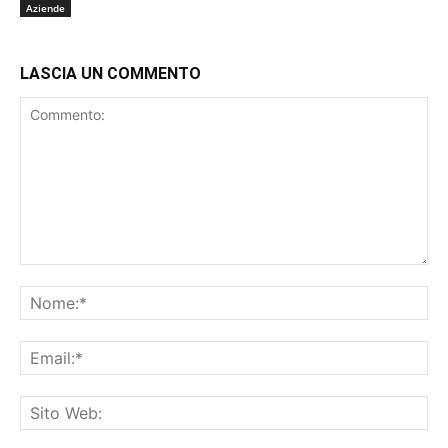
Aziende
LASCIA UN COMMENTO
Commento:
No
Ema
Sit
We