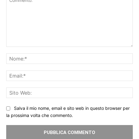
Commento:
No
Ema
Sit
We
Salva il mio nome, email e sito web in questo browser per
la prossima volta che commento.