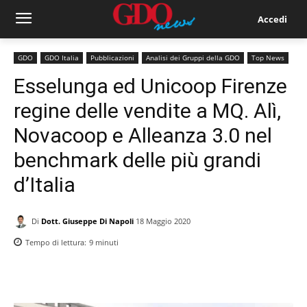
Accedi
GDO
GDO Italia
Pubblicazioni
Analisi dei Gruppi della GDO
Top News
Esselunga ed Unicoop Firenze
regine delle vendite a MQ. Alì,
Novacoop e Alleanza 3.0 nel
benchmark delle più grandi
d’Italia
Di
Dott. Giuseppe Di Napoli
18 Maggio 2020
Tempo di lettura:
9
minuti