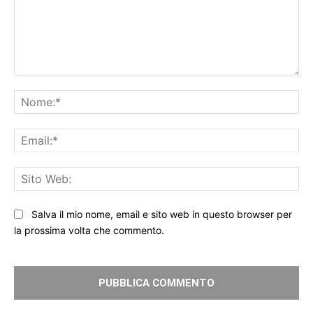
Commento:
No
Ema
Sit
We
Salva il mio nome, email e sito web in questo browser per
la prossima volta che commento.