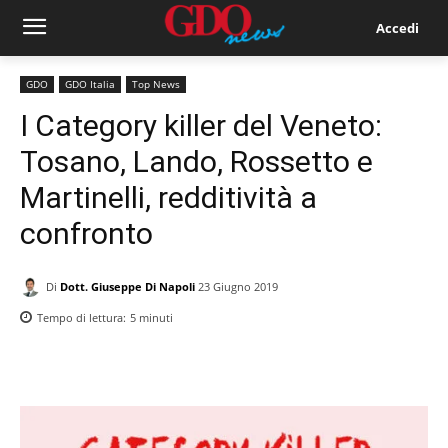
Accedi
GDO
GDO Italia
Top News
I Category killer del Veneto:
Tosano, Lando, Rossetto e
Martinelli, redditività a
confronto
Di
Dott. Giuseppe Di Napoli
23 Giugno 2019
Tempo di lettura:
5
minuti