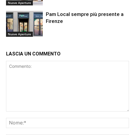
Nuove Aperture
Pam Local sempre più presente a
Firenze
Nuove Aperture
LASCIA UN COMMENTO
Commento:
No