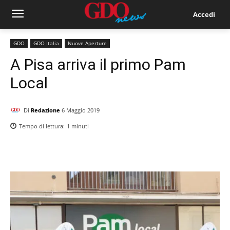
Accedi
GDO
GDO Italia
Nuove Aperture
A Pisa arriva il primo Pam
Local
Di
Redazione
6 Maggio 2019
Tempo di lettura:
1
minuti