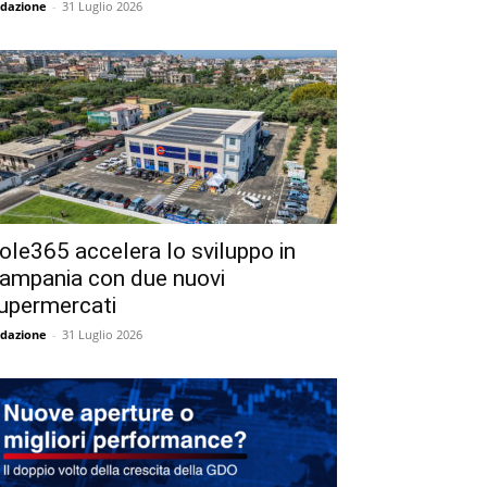
dazione
-
31 Luglio 2026
ole365 accelera lo sviluppo in
ampania con due nuovi
upermercati
dazione
-
31 Luglio 2026