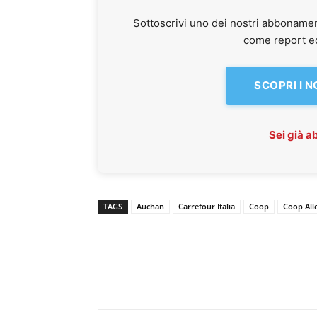
Sottoscrivi uno dei nostri abbonamen
come report ed 
SCOPRI I 
Sei già 
TAGS
Auchan
Carrefour Italia
Coop
Coop All