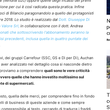
se (vendite b2c) oppure quelle degli incassi dei premi
ione per cui è così radicata questa pratica. Infine
i di Bilancio paragonandolo a quello dei protagonisti
e 2018. Lo studio è realizzato dal
Dott. Giuseppe Di
N
 Valore Srl,
in collaborazione con il dott. Andrea
p
abbonati che sottoscrivendo l'abbonamento avranno la
c
lisi precedenti, inclusa quella in quattro puntate dei
Re
.
cavi, dei gruppi Carrefour (SSC, GS e Dì per Dì), Auchan
ver analizzato nel dettaglio cosa si nasconde dietro
i”, proviamo a comprendere
quali sono le vere criticità
ovvero quelle che hanno investito moltissimo sul
te di supermercati.
T
costo, quella delle merci, per comprendere fino in fondo
c
odelli di business di queste aziende e come sempre
S
comprensibile al testo, cercando di tradurre i freddi