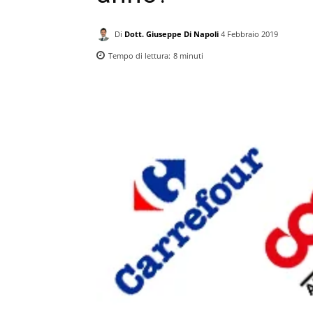
Di
Dott. Giuseppe Di Napoli
4 Febbraio 2019
Tempo di lettura:
8
minuti