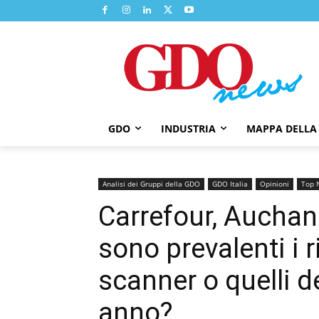
GDO
INDUSTRIA
MAPPA DELLA
Analisi dei Gruppi della GDO
GDO Italia
Opinioni
Top 
Carrefour, Auchan
sono prevalenti i r
scanner o quelli d
anno?