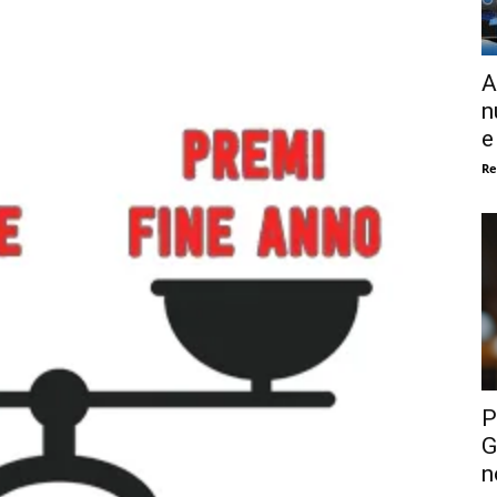
A
n
e
Re
P
G
n