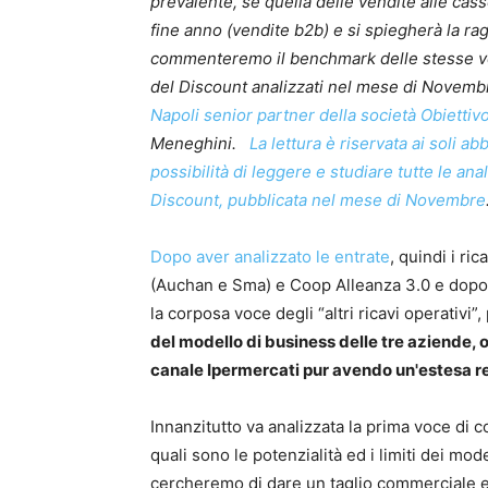
prevalente, se quella delle vendite alle cas
fine anno (vendite b2b) e si spiegherà la rag
commenteremo il benchmark delle stesse voc
del Discount analizzati nel mese di Novembr
Napoli senior partner della società Obiettivo
Meneghini.
La lettura è riservata ai soli 
possibilità di leggere e studiare tutte le ana
Discount, pubblicata nel mese di Novembre
Dopo aver analizzato le entrate
, quindi i ri
(Auchan e Sma) e Coop Alleanza 3.0 e dopo a
la corposa voce degli “altri ricavi operativ
del modello di business delle tre aziende, 
canale Ipermercati pur avendo un'estesa re
Innanzitutto va analizzata la prima voce di 
quali sono le potenzialità ed i limiti dei m
cercheremo di dare un taglio commerciale e 