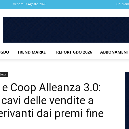
venerdì 7 Agosto 2026
Chi sia
 GDO
TREND MARKET
REPORT GDO 2026
ABBONAMENT
News
 e Coop Alleanza 3.0:
icavi delle vendite a
erivanti dai premi fine