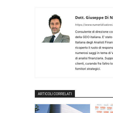
Dott. Giuseppe Di N
https://www.numeridivalore.i
Consulente di direzione con
della GDO italiana. E’ stat
Italiana degli Analisti Finan
ricoperto il ruolo di respon
numerosi saggi in tema di V
di analisi finanziaria. Supp
clienti, curando fra l’altro l
fornitori strategici.
ARTICOLI CORRELATI